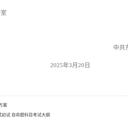
0
室
中共
20
25
年
3
月
20
日
方案
试初试 自命题科目考试大纲