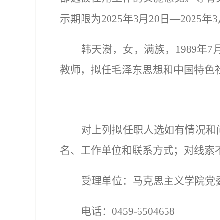
示期限为
202
5
年
3
月
20
日
—
202
5
年
3
韩天澍
，女，
满
族，
19
89
年
7
教师
，拟任毛泽东思想和中国特色
对上列拟任职人选如有情况和
名、工作单位和联系方式；对线索
受理单位：
马克思主义学院党
电话：
0459-6504658