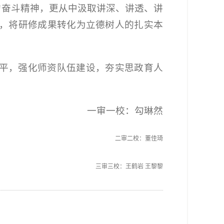
的奋斗精神，更从中汲取讲深、讲透、讲
，将研修成果转化为立德树人的扎实本
平，强化师资队伍建设，夯实思政育人
一审一校：勾琳然
二审二校：董佳琦
三审三校：王鹤岩 王黎黎